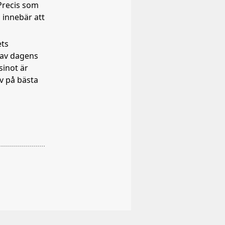
 Precis som
innebär att
ets
 av dagens
sinot är
ov på bästa