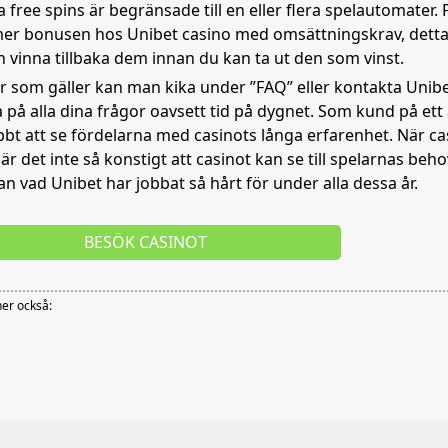
a free spins är begränsade till en eller flera spelautomater.
r bonusen hos Unibet casino med omsättningskrav, detta 
 vinna tillbaka dem innan du kan ta ut den som vinst.
or som gäller kan man kika under ”FAQ” eller kontakta Unib
 på alla dina frågor oavsett tid på dygnet. Som kund på ett
t att se fördelarna med casinots långa erfarenhet. När ca
r det inte så konstigt att casinot kan se till spelarnas beh
dan vad Unibet har jobbat så hårt för under alla dessa år.
BESÖK CASINOT
ner också: