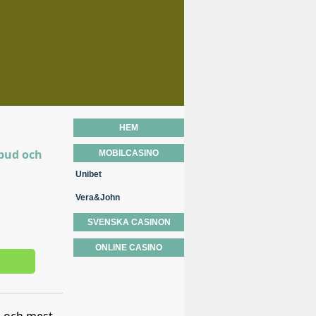
HEM
tbud och
MOBILCASINO
Unibet
Vera&John
SVENSKA CASINON
ONLINE CASINO