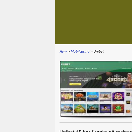
Hem
Mobilcasino
Unibet