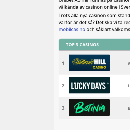
Unibet AB har funnits på casino
välkända av casinon online i Sve
Trots alla nya casinon som ständ
varför är det så? Det ska vi ta r
mobilcasino
och såklart välkom
TOP 3 CASINOS
1
W
2
L
3
B