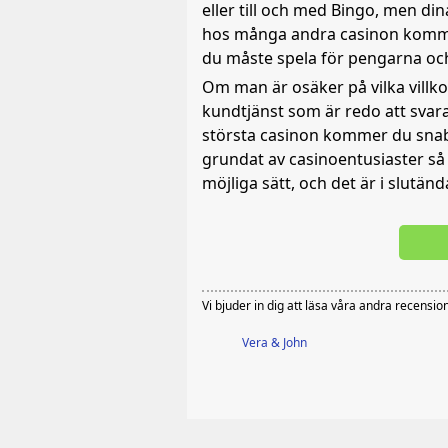
eller till och med Bingo, men din
hos många andra casinon komme
du måste spela för pengarna och
Om man är osäker på vilka villk
kundtjänst som är redo att svara
största casinon kommer du snabb
grundat av casinoentusiaster så ä
möjliga sätt, och det är i slutän
Vi bjuder in dig att läsa våra andra recensio
Vera & John